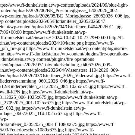
ttps://www.ff-dunkelstein.at/wp-content/uploads/2024/09/blue-light-
p-content/uploads/2026/06/BE_Poschrieglgasse_12062026_002-
.at/wp-content/uploads/2026/05/BE_Morigglgasse_28052026_006.jpg
/wp-content/uploads/2026/05/Florianifeier_02052026047-
tein.at/wp-content/uploads/2026/04/Osterfeuer_04042026011.jpg
7:06+00:00
https://www.ff-dunkelstein.at/wp-
ff-dunkelstein.at/einsaetze/
2024-10-14T10:27:29+00:00
http://ff-
stein.at/wp-content/uploads/2024/10/karte.png
https://www.ff-
_pin_fire.png
https://www.ff-dunkelstein.at/wp-content/plugins/fire-
png
https://www.ff-dunkelstein.at/wp-content/plugins/fire-operations-
-dunkelstein.at/wp-content/plugins/fire-operations-
content/uploads/2026/05/Totwinkelschulung_04052026_009-
ein.at/wp-content/uploads/2026/04/Wissenstest_11042026_009-
ntent/uploads/2026/03/Osterfeuer_2026_Videowall.jpg
https://www.ff-
itgliederversammlung_06012026_046.jpg
https://www.ff-
025/12/Kinderperchten_21122025_084-1025x675.jpg
https://www.ff-
eowall-KPN.jpg
https://www.ff-dunkelstein.at/wp-
r_08112025_006-1025x675.jpg
https://www.ff-dunkelstein.at/wp-
rkel_27092025_001-1025x675.jpg
https://www.ff-dunkelstein.at/wp-
25_032.jpg
https://www.ff-dunkelstein.at/wp-
gendlager_06072025_114-1025x675.jpg
https://www.ff-
t/wp-
/Florianifeier_03052025_008-1-1080x675.jpg
https://www.ff-
25/03/Feuerloescher-1080x675.jpg
https://www.ff-