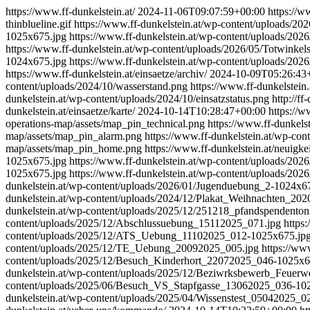
https://www.ff-dunkelstein.at/
2024-11-06T09:07:59+00:00
https://w
thinblueline.gif
https://www.ff-dunkelstein.at/wp-content/uploads/
1025x675.jpg
https://www.ff-dunkelstein.at/wp-content/uploads/20
https://www.ff-dunkelstein.at/wp-content/uploads/2026/05/Totwin
1024x675.jpg
https://www.ff-dunkelstein.at/wp-content/uploads/20
https://www.ff-dunkelstein.at/einsaetze/archiv/
2024-10-09T05:26:43
content/uploads/2024/10/wasserstand.png
https://www.ff-dunkelstei
dunkelstein.at/wp-content/uploads/2024/10/einsatzstatus.png
http://f
dunkelstein.at/einsaetze/karte/
2024-10-14T10:28:47+00:00
https://w
operations-map/assets/map_pin_technical.png
https://www.ff-dunkels
map/assets/map_pin_alarm.png
https://www.ff-dunkelstein.at/wp-con
map/assets/map_pin_home.png
https://www.ff-dunkelstein.at/neuigkei
1025x675.jpg
https://www.ff-dunkelstein.at/wp-content/uploads/20
1025x675.jpg
https://www.ff-dunkelstein.at/wp-content/uploads/20
dunkelstein.at/wp-content/uploads/2026/01/Jugenduebung_2-1024x6
dunkelstein.at/wp-content/uploads/2024/12/Plakat_Weihnachten_20
dunkelstein.at/wp-content/uploads/2025/12/251218_pfandspendenton
content/uploads/2025/12/Abschlussuebung_15112025_071.jpg
https
content/uploads/2025/12/ATS_Uebung_11102025_012-1025x675.jp
content/uploads/2025/12/TE_Uebung_20092025_005.jpg
https://w
content/uploads/2025/12/Besuch_Kinderhort_22072025_046-1025x6
dunkelstein.at/wp-content/uploads/2025/12/Beziwrksbewerb_Feue
content/uploads/2025/06/Besuch_VS_Stapfgasse_13062025_036-10
dunkelstein.at/wp-content/uploads/2025/04/Wissenstest_05042025_