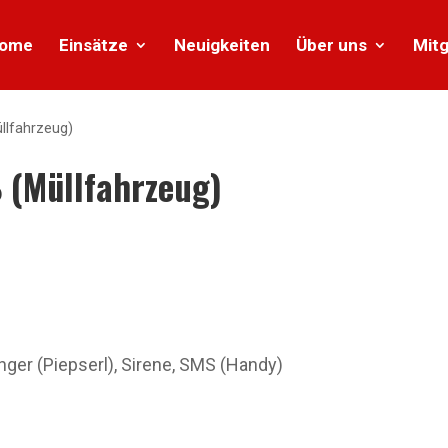
ome
Einsätze
Neuigkeiten
Über uns
Mitg
llfahrzeug)
 (Müllfahrzeug)
r (Piepserl), Sirene, SMS (Handy)