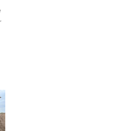
e
a
,