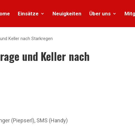
ome
Einsätze
Neuigkeiten
Über uns
Mitg
 und Keller nach Starkregen
arage und Keller nach
er (Piepserl), SMS (Handy)