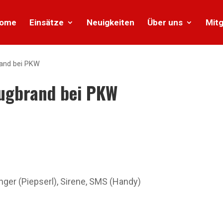
ome
Einsätze
Neuigkeiten
Über uns
Mitg
and bei PKW
ugbrand bei PKW
r (Piepserl), Sirene, SMS (Handy)