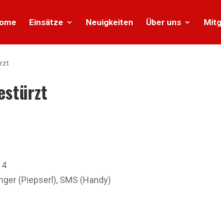
ome
Einsätze
Neuigkeiten
Über uns
Mitg
rzt
stürzt
14
er (Piepserl), SMS (Handy)