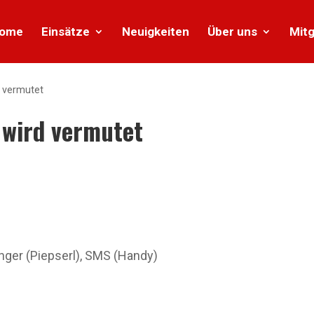
ome
Einsätze
Neuigkeiten
Über uns
Mitg
d vermutet
 wird vermutet
er (Piepserl), SMS (Handy)